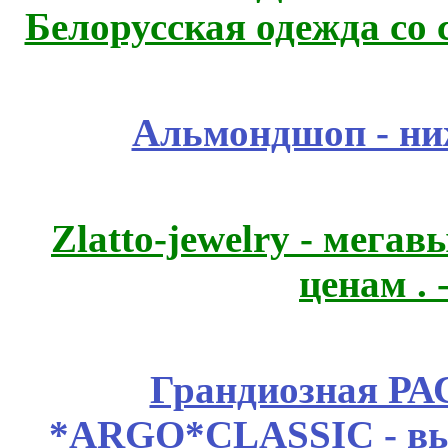
Белорусская одежда со 
Альмондшоп - ни
Zlatto-jewelry - мега
ценам .
Грандиозная Р
*ARGO*CLASSIC - выс