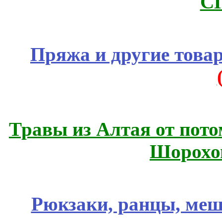
С
Пряжа и другие това
Травы из Алтая от пот
Шорохо
Рюкзаки, ранцы, меш