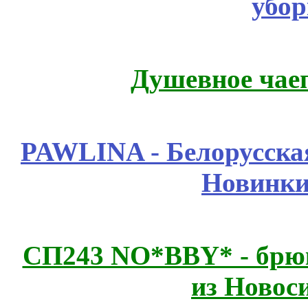
убор
Душевное чае
PAWLINA - Белорусская
Новинки
СП243 NO*BBY* - брюк
из Новос