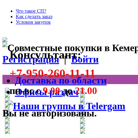
Что такое СП?
Как сделать заказ
Условия закупок
Консультант:
Регистрация
|
Войти
+7-950-260-11-11
Доставка по области
пн-вс с
9.00
до
21.00
Офисы раздач
Вы не авторизованы.