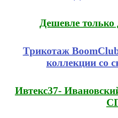
Дешевле только 
Трикотаж BoomClub
коллекции со с
Ивтекс37- Ивановский
С