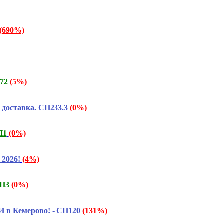
(690%)
372
(5%)
 доставка. СП233.3
(0%)
П1
(0%)
2026!
(4%)
СП3
(0%)
 в Кемерово! - СП120
(131%)