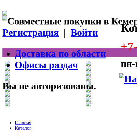
Ко
Регистрация
|
Войти
+7-
Доставка по области
пн-
Офисы раздач
Вы не авторизованы.
Главная
Каталог