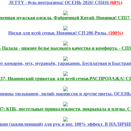
JETTY - будь неотразима! ОСЕНЬ 2026! СП416
(68%)
твенная мужская одежда. Фабричный Китай. Новинки! СП17
Носки для всей семьи. Новинки! СП 206 Ряды.
(100%)
 Палада - нижнее белье высокого качества и комфорта. - СП
от комаров, мух, муравьёв, тараканов. Бесплатная и Быстрая
37- Ивановский трикотаж для всей семьи.РАСПРОДАЖА! С
овицы тюльпанов, лилий, нарциссов и другие цветы. ОСЕНЬ 
37: КПБ, постельные принадлежности, покрывала и пледы. 
ещин (заживляющий) для рук и ног. 100% эффект. В НАЛИЧИИ