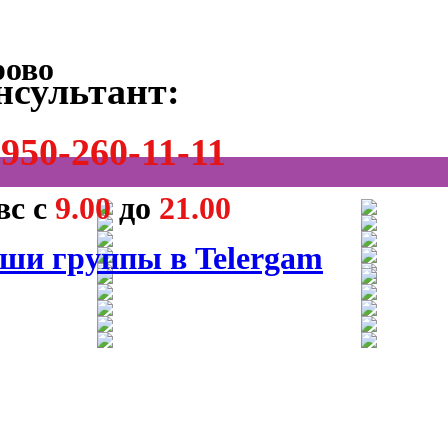
нсультант:
950-260-11-11
вс с
9.00
до
21.00