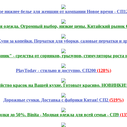
е нижнее белье для женщин от компании Новое время - СП1
я одежда. Огромный выбор, низкие цены. Китайский рынок 
упи за копейки. Перчатки для уборки, садовые перчатки и др
ник" - средства от сорняков, грызунов, стимуляторы роста 
PlayToday - стильно и доступно. СП200
(128%)
Буйство красок на Вашей кухне. Готовьте красиво. НОВИНКИ
Дорожные сумки. Доставка с фабрики Китая! СП2
(519%)
дки до 50%. Binita - Модная одежда для всей семьи - СП9
(13