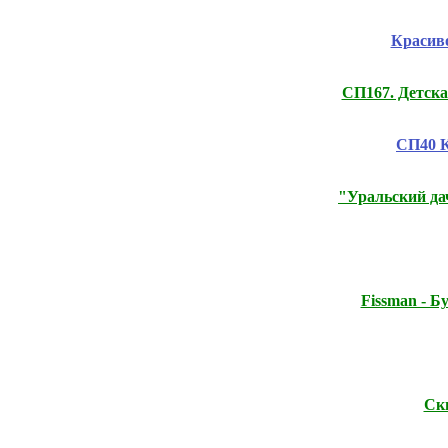
Красиво
СП167. Детска
СП40 К
"Уральский дач
Fissmаn - 
Ски