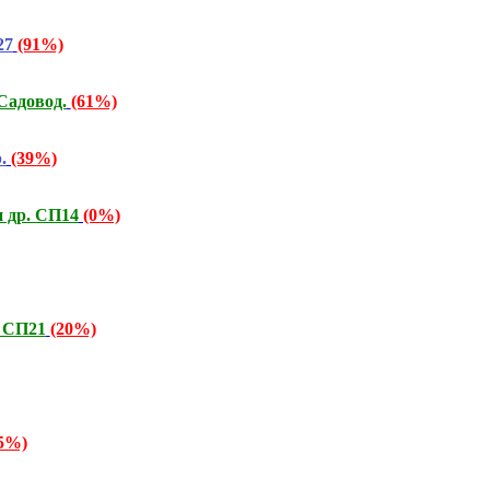
27
(91%)
Садовод.
(61%)
.
(39%)
и др. СП14
(0%)
! СП21
(20%)
5%)