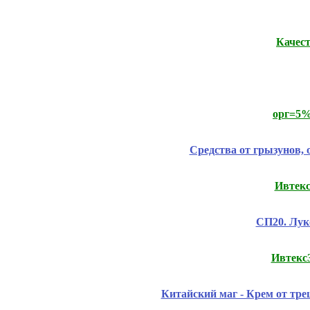
Качес
орг=5%
Средства от грызунов, 
Ивтекс
СП20. Лук
Ивтекс
Китайский маг - Крем от тр