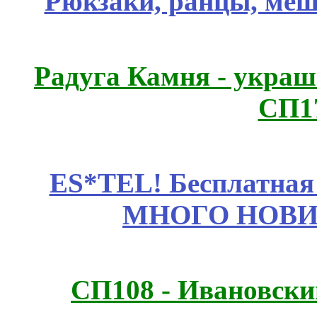
Рюкзаки, ранцы, меш
Радуга Камня - украш
СП1
ES*TEL! Бесплатная
МНОГО НОВИН
СП108 - Ивановск