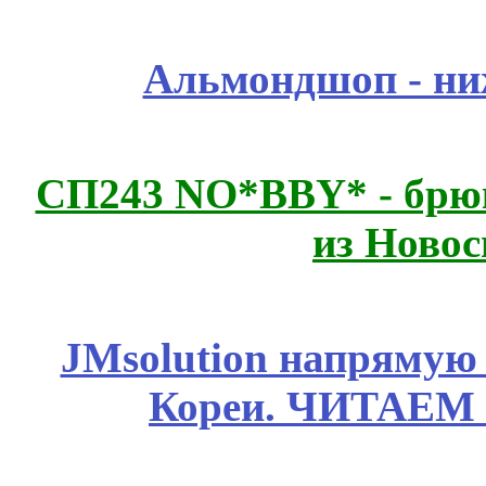
Альмондшоп - ни
СП243 NO*BBY* - брюк
из Новос
JMsolution напрямую
Кореи. ЧИТАЕМ