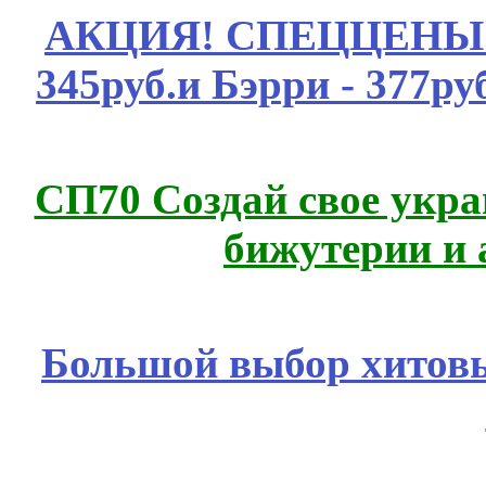
АКЦИЯ! СПЕЦЦЕНЫ н
345руб.и Бэрри - 377руб
СП70 Создай свое укра
бижутерии и 
Большой выбор хитовы