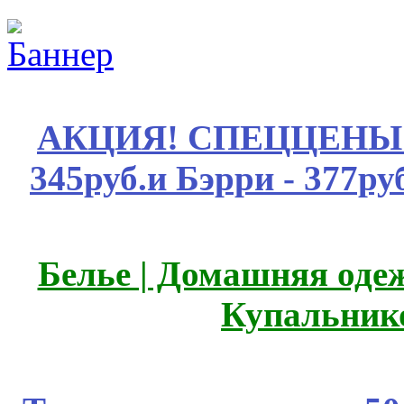
АКЦИЯ! СПЕЦЦЕНЫ н
345руб.и Бэрри - 377руб
Белье | Домашняя оде
Купальник