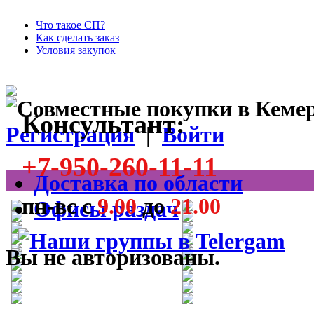
Что такое СП?
Как сделать заказ
Условия закупок
Консультант:
Регистрация
|
Войти
+7-950-260-11-11
Доставка по области
пн-вс с
9.00
до
21.00
Офисы раздач
Вы не авторизованы.