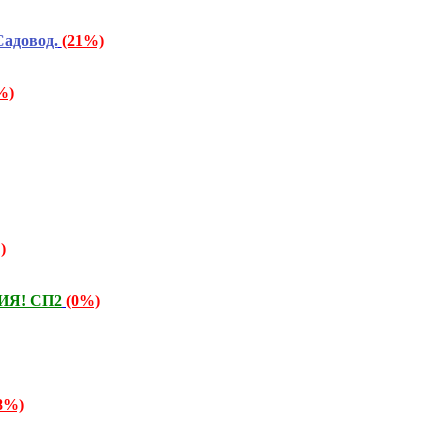
адовод.
(21%)
%)
)
ВИЯ! СП2
(0%)
8%)