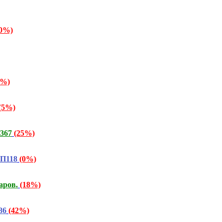
20%)
7%)
(5%)
367
(25%)
СП118
(0%)
аров.
(18%)
86
(42%)