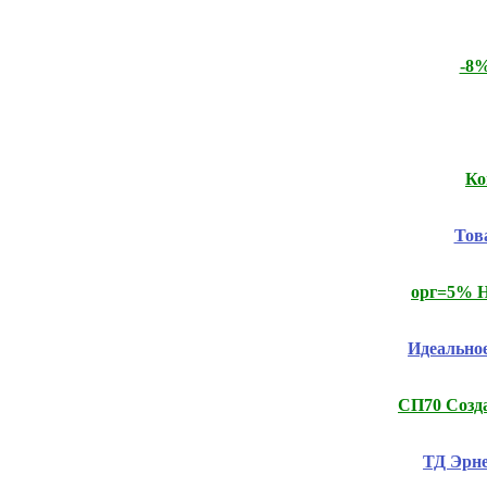
-8%
Ко
Тов
орг=5% Н
Идеальное
СП70 Созда
ТД Эрне