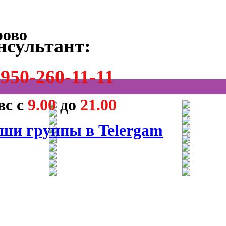
нсультант:
950-260-11-11
вс с
9.00
до
21.00