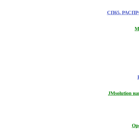
СП65. РАСПРО
М
JMsolution 
Ope