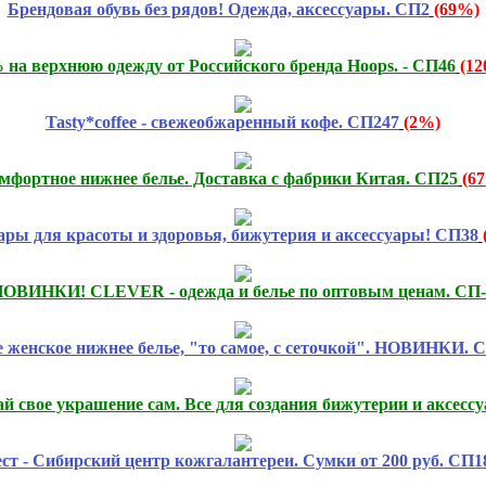
Брендовая обувь без рядов! Одежда, аксессуары. СП2
(69%)
 на верхнюю одежду от Российского бренда Hoops. - СП46
(1
Tasty*coffee - свежеобжаренный кофе. СП247
(2%)
мфортное нижнее белье. Доставка с фабрики Китая. СП25
(6
ары для красоты и здоровья, бижутерия и аксессуары! СП38
ОВИНКИ! CLEVER - одежда и белье по оптовым ценам. СП-
 женское нижнее белье, "то самое, с сеточкой". НОВИНКИ. 
й свое украшение сам. Все для создания бижутерии и аксессу
ст - Сибирский центр кожгалантереи. Сумки от 200 руб. СП1