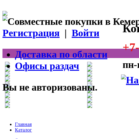
Ко
Регистрация
|
Войти
+7-
Доставка по области
пн-
Офисы раздач
Вы не авторизованы.
Главная
Каталог