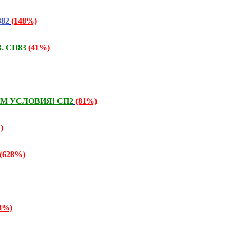
382
(148%)
. СП83
(41%)
ТАЕМ УСЛОВИЯ! СП2
(81%)
)
(628%)
8%)