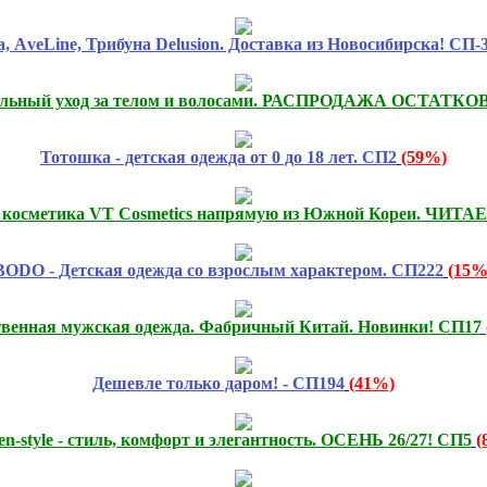
 АveLine, Трибуна Delusion. Доставка из Новосибирска! CП-
льный уход за телом и волосами. РАСПРОДАЖА ОСТАТКОВ
Тотошка - детская одежда от 0 до 18 лет. СП2
(59%)
я косметика VT Cosmetics напрямую из Южной Кореи. ЧИ
BODO - Детская одежда со взрослым характером. СП222
(15%
твенная мужская одежда. Фабричный Китай. Новинки! СП17
Дешевле только даром! - СП194
(41%)
n-style - стиль, комфорт и элегантность. ОСЕНЬ 26/27! СП5
(