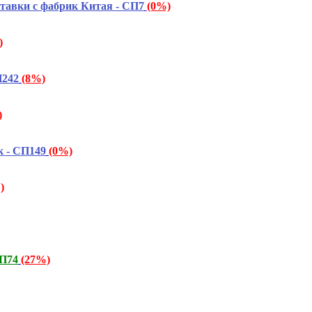
тавки с фабрик Китая - СП7
(0%)
)
П242
(8%)
)
к - СП149
(0%)
)
СП74
(27%)