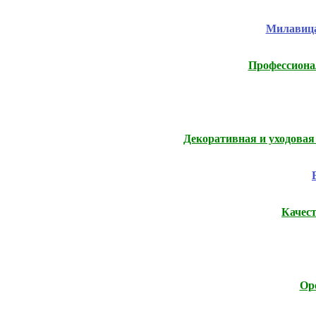
Милавица,
Профессиона
Декоративная и уходова
Качес
Ope