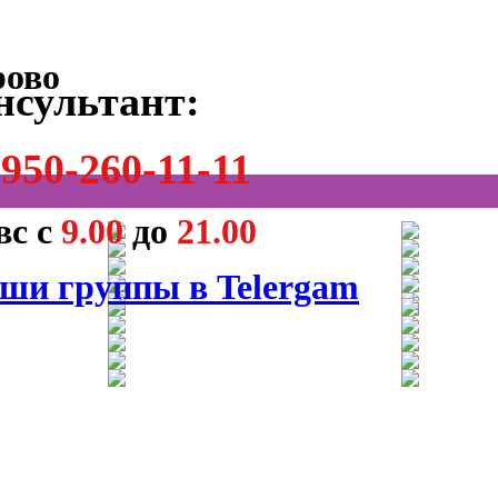
нсультант:
950-260-11-11
вс с
9.00
до
21.00