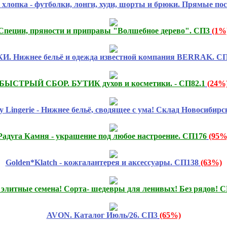
хлопка - футболки, лонги, худи, шорты и брюки. Прямые пос
Специи, пряности и приправы "Волшебное дерево". СП3
(1%
. Нижнее бельё и одежда известной компания BERRAK. С
БЫСТРЫЙ СБОР. БУТИК духов и косметики. - СП82.1
(24%
ty Lingerie - Нижнее бельё, сводящее с ума! Склад Новосибирс
Радуга Камня - украшение под любое настроение. СП176
(95%
Golden*Klatch - кожгалантерея и аксессуары. СП138
(63%)
 элитные семена! Сорта- шедевры для ленивых! Без рядов! 
AVON. Каталог Июль/26. СП3
(65%)