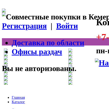
Ко
Регистрация
|
Войти
+7-
Доставка по области
пн-
Офисы раздач
Вы не авторизованы.
Главная
Каталог