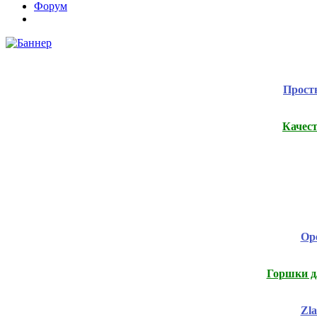
Форум
Прост
Качес
Ope
Горшки д/
Zl