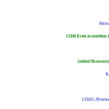
Натал
СП40 Купи за копейки.
Golden*Bi-колго
К
СП167. Мужска