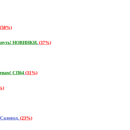
(58%)
искнуть! НОВИНКИ.
(37%)
енам! СП64
(31%)
%)
Садовод.
(23%)