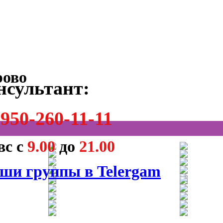
нсультант:
950-260-11-11
вс с
9.00
до
21.00