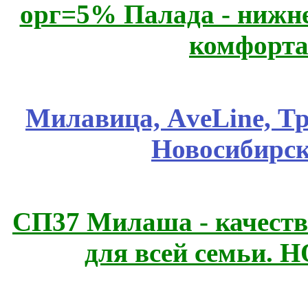
орг=5% Палада - нижне
комфорта
Милавица, АveLine, Тр
Новосибирск
СП37 Милаша - качеств
для всей семьи. 