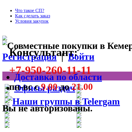
Что такое СП?
Как сделать заказ
Условия закупок
Консультант:
Регистрация
|
Войти
+7-950-260-11-11
Доставка по области
пн-вс с
9.00
до
21.00
Офисы раздач
Вы не авторизованы.