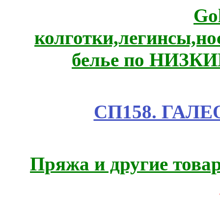
Go
колготки,легинсы,н
белье по НИЗКИ
СП158. ГАЛЕО
Пряжа и другие това