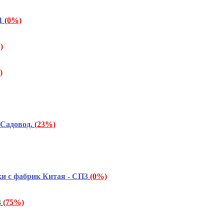
1
(0%)
)
)
Садовод.
(23%)
и с фабрик Китая - СП3
(0%)
3
(75%)