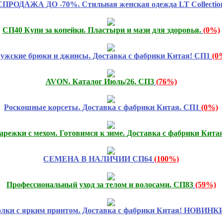
РОДАЖА ДО -70%. Стильная женская одежда LT Collectio
СП40 Купи за копейки. Пластыри и мази для здоровья.
(0%)
ужские брюки и джинсы. Доставка с фабрики Китая! СП1
(0
AVON. Каталог Июль/26. СП3
(76%)
Роскошные корсеты. Доставка с фабрики Китая. СП1
(0%)
арежки с мехом. Готовимся к зиме. Доставка с фабрики Кита
СЕМЕНА В НАЛИЧИИ СП64
(100%)
Профессиональный уход за телом и волосами. СП83
(59%)
олки с ярким принтом. Доставка с фабрики Китая! НОВИНК