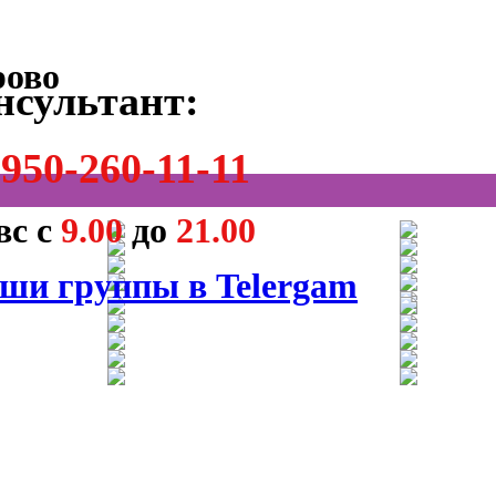
нсультант:
950-260-11-11
вс с
9.00
до
21.00