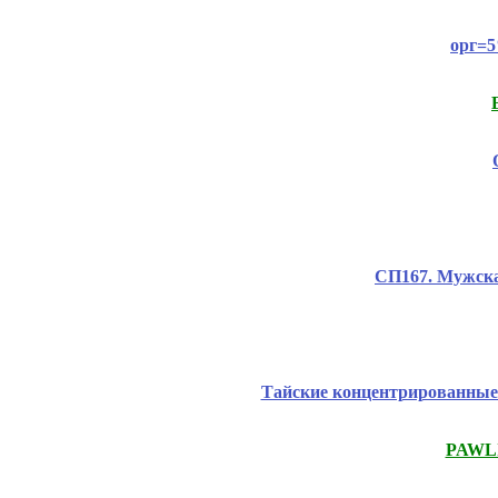
орг=5
СП167. Мужска
Тайские концентрированные 
PAWLI