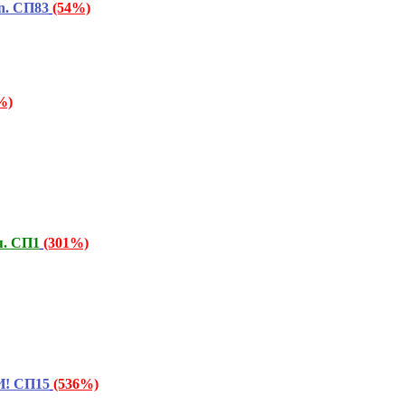
n. СП83
(54%)
%)
я. СП1
(301%)
И! СП15
(536%)