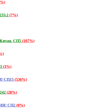
9%)
233.2
(7%)
 Китая. СП5
(107%)
%)
3
(3%)
И! СП15
(536%)
242
(28%)
ВИЯ! СП2
(0%)