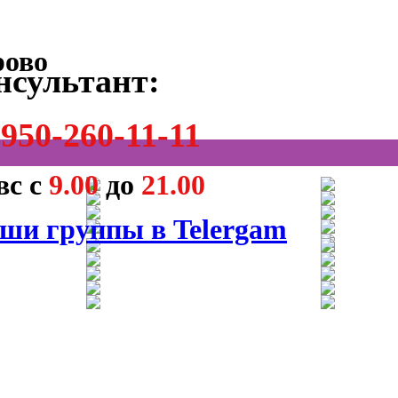
нсультант:
950-260-11-11
вс с
9.00
до
21.00