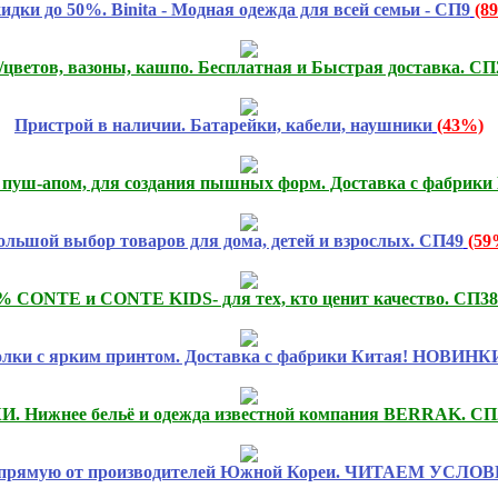
идки до 50%. Binita - Модная одежда для всей семьи - СП9
(8
цветов, вазоны, кашпо. Бесплатная и Быстрая доставка. СП
Пристрой в наличии. Батарейки, кабели, наушники
(43%)
 пуш-апом, для создания пышных форм. Доставка с фабрики
ольшой выбор товаров для дома, детей и взрослых. СП49
(59
% CONTE и CONTE KIDS- для тех, кто ценит качество. СП38
олки с ярким принтом. Доставка с фабрики Китая! НОВИНК
 Нижнее бельё и одежда известной компания BERRAK. СП
напрямую от производителей Южной Кореи. ЧИТАЕМ УСЛО