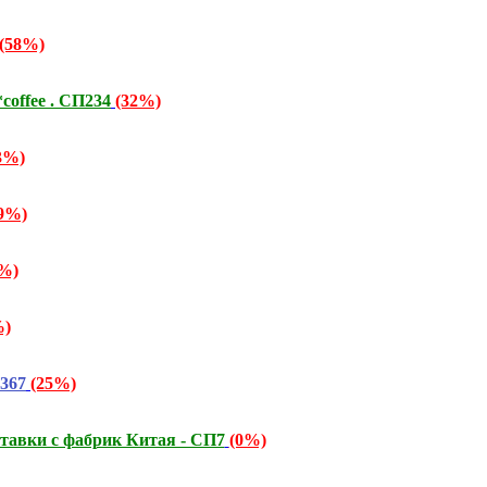
(58%)
offee . СП234
(32%)
3%)
9%)
%)
%)
367
(25%)
тавки с фабрик Китая - СП7
(0%)