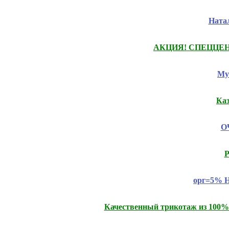
Натал
АКЦИЯ! СПЕЦЦЕНЫ на
Му
Ка
ОЧ
Р
орг=5% Н
Качественный трикотаж из 100% 