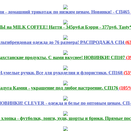
и - домашний трикотаж по низким ценам. Новинки! - СП465
 MILK COFFEE! Натти - 345руб.и Бэрри - 377руб. Tasty*c
льтибрендовая одежда до 76 размера! РАСПРОДАЖА СП4
(6
захстанские продукты. С нами вкуснее! НОВИНКИ! СП107
(3
.умелые ручки. Все для рукоделия и флористики. СП168
(53
адуга Камня - украшение под любое настроение. СП176
(105
ОВИНКИ! CLEVER - одежда и белье по оптовым ценам. СП-
хлопка - футболки, лонги, худи, шорты и брюки. Прямые пос