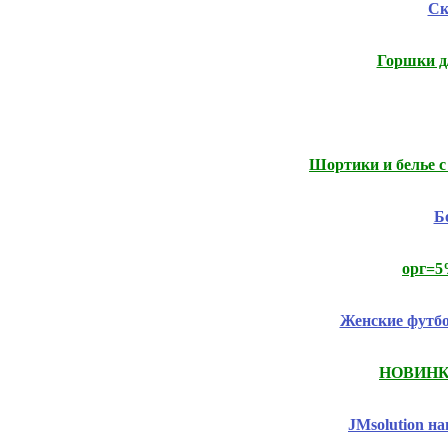
Ск
Горшки д/
Шортики и белье с
Б
орг=5
Женские футб
НОВИНКИ.
JMsolution 