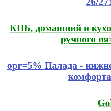
26/27
КПБ, домашний и кухо
ручного вя
орг=5% Палада - нижне
комфорта
Go