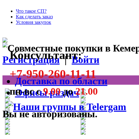
Что такое СП?
Как сделать заказ
Условия закупок
Консультант:
Регистрация
|
Войти
+7-950-260-11-11
Доставка по области
пн-вс с
9.00
до
21.00
Офисы раздач
Вы не авторизованы.