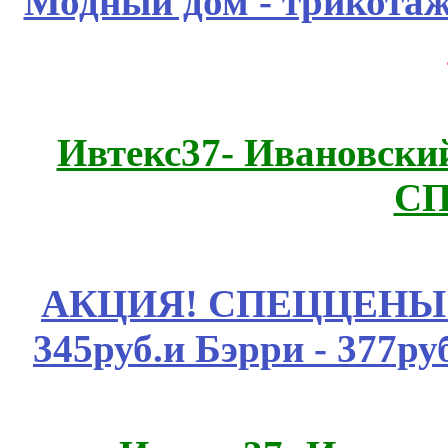
Модный дом - трикота
Ивтекс37- Ивановский
СП
АКЦИЯ! СПЕЦЦЕНЫ н
345руб.и Бэрри - 377руб