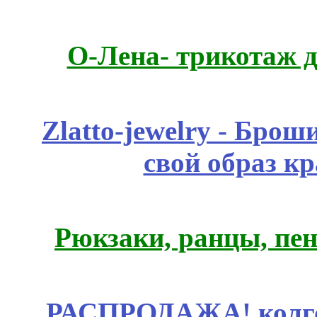
О-Лена- трикотаж д
Zlatto-jewelry - Бро
свой образ к
Рюкзаки, ранцы, пе
РАСПРОДАЖА! колгот