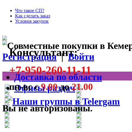
Что такое СП?
Как сделать заказ
Условия закупок
Консультант:
Регистрация
|
Войти
+7-950-260-11-11
Доставка по области
пн-вс с
9.00
до
21.00
Офисы раздач
Вы не авторизованы.