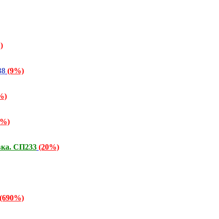
)
38
(9%)
%)
7%)
вка. СП233
(20%)
(690%)