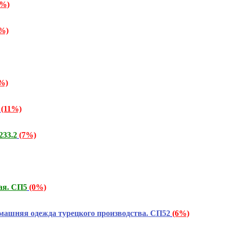
1%)
%)
%)
(11%)
233.2
(7%)
ая. СП5
(0%)
няя одежда турецкого производства. СП52
(6%)