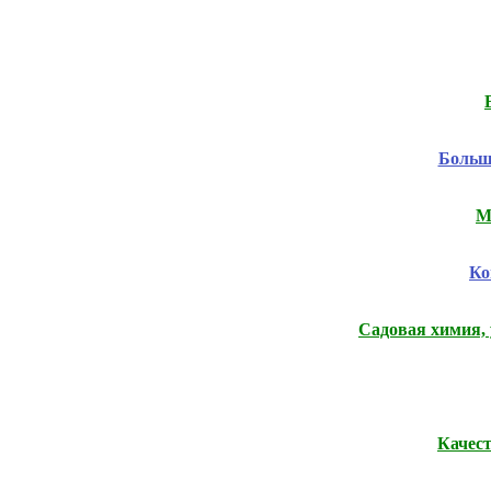
Большо
М
Ко
Садовая химия, 
Качес