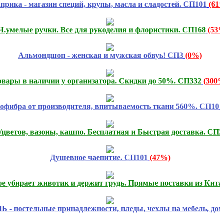
прика - магазин специй, крупы, масла и сладостей. СП101
(6
.умелые ручки. Все для рукоделия и флористики. СП168
(53
Альмондшоп - женская и мужская обвуь! СП3
(0%)
овары в наличии у организатора. Скидки до 50%. СП332
(300
фибра от производителя, впитываемость ткани 560%. СП10
цветов, вазоны, кашпо. Бесплатная и Быстрая доставка. СП
Душевное чаепитие. СП101
(47%)
ое убирает животик и держит грудь. Прямые поставки из Кит
льные принадлежности, пледы, чехлы на мебель, домаш