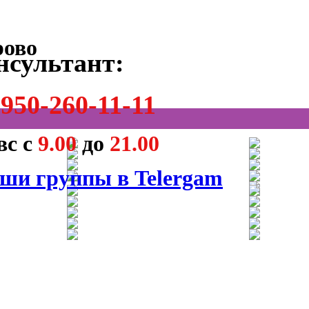
нсультант:
950-260-11-11
вс с
9.00
до
21.00