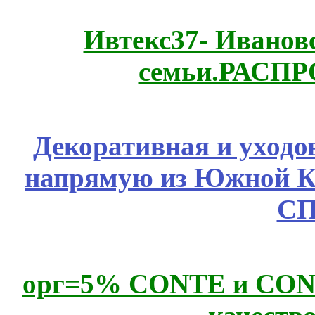
Ивтекс37- Иванов
семьи.РАСП
Декоративная и уходо
напрямую из Южной 
СП
орг=5% CONTE и CONTE