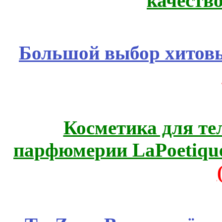
качеств
Большой выбор хитовы
Косметика для те
парфюмерии LaPoetique