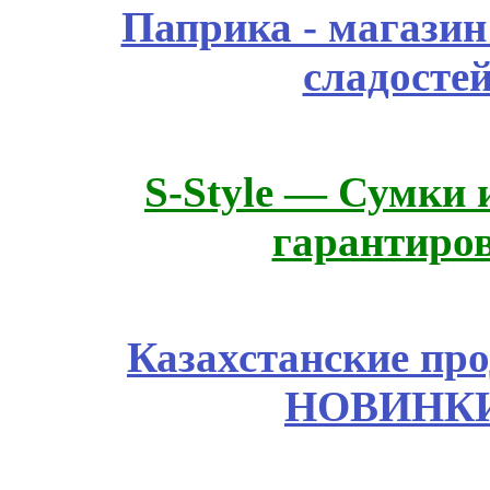
Паприка - магазин
сладосте
S-Style — Сумки 
гарантиро
Казахстанские про
НОВИНКИ