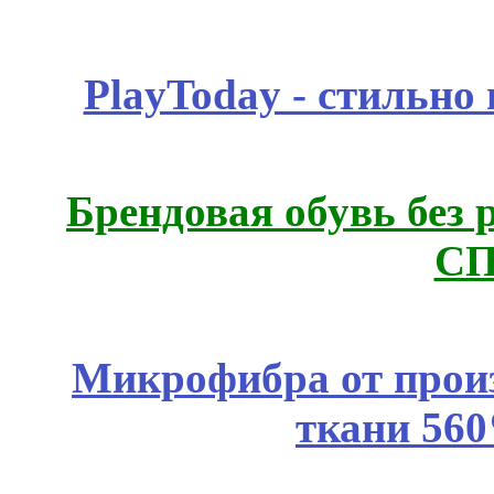
PlayToday - стильно
Брендовая обувь без 
СП
Микрофибра от прои
ткани 56