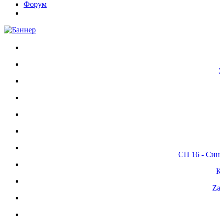
Форум
СП 16 - Си
К
Za