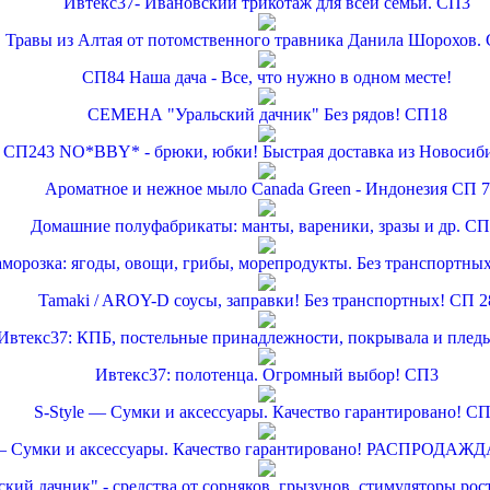
Ивтекс37- Ивановский трикотаж для всей семьи. СП3
Травы из Алтая от потомственного травника Данила Шорохов.
СП84 Наша дача - Все, что нужно в одном месте!
СЕМЕНА "Уральский дачник" Без рядов! СП18
СП243 NO*BBY* - брюки, юбки! Быстрая доставка из Новосиби
Ароматное и нежное мыло Canada Green - Индонезия СП 7
Домашние полуфабрикаты: манты, вареники, зразы и др. СП
аморозка: ягоды, овощи, грибы, морепродукты. Без транспортны
Tamaki / AROY-D соусы, заправки! Без транспортных! СП 2
Ивтекс37: КПБ, постельные принадлежности, покрывала и плед
Ивтекс37: полотенца. Огромный выбор! СП3
S-Style — Сумки и аксессуары. Качество гарантировано! С
 — Сумки и аксессуары. Качество гарантировано! РАСПРОДАЖД
ский дачник" - средства от сорняков, грызунов, стимуляторы рос