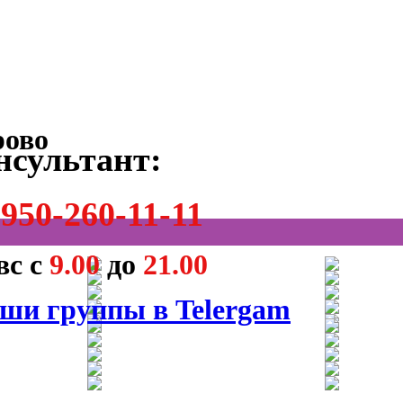
нсультант:
950-260-11-11
вс с
9.00
до
21.00