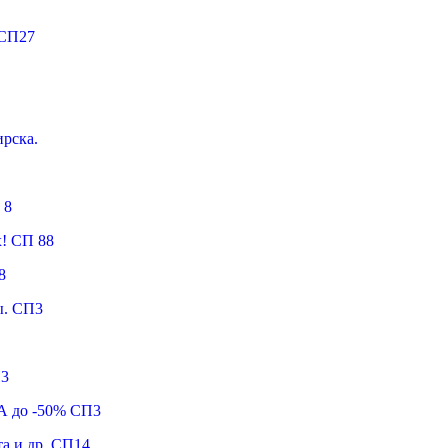
 СП27
рска.
 8
х! СП 88
8
ы. СП3
П3
А до -50% СП3
та и др. СП14