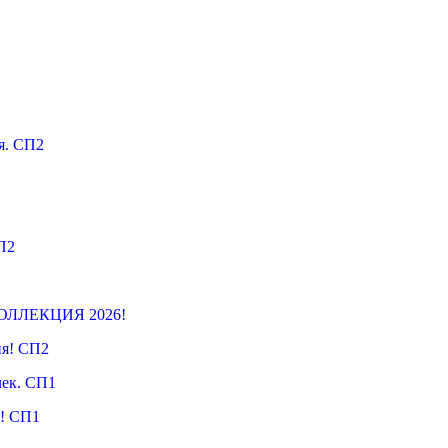
я. СП2
П2
 КОЛЛЕКЦИЯ 2026!
ия! СП2
чек. СП1
! СП1