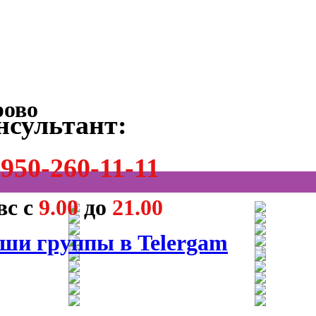
нсультант:
950-260-11-11
вс с
9.00
до
21.00