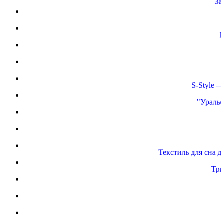
З
S-Style
"Ураль
Текстиль для сна
Тр