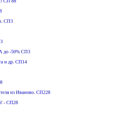
х! СП 88
8
ы. СП3
П3
А до -50% СП3
та и др. СП14
8
ителя из Иваново. СП228
! - СП28