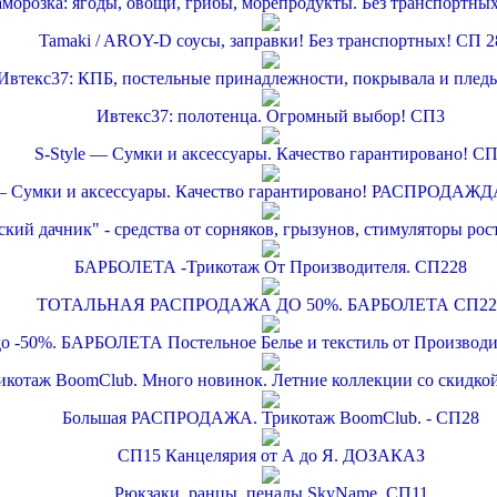
аморозка: ягоды, овощи, грибы, морепродукты. Без транспортны
Tamaki / AROY-D соусы, заправки! Без транспортных! СП 2
Ивтекс37: КПБ, постельные принадлежности, покрывала и плед
Ивтекс37: полотенца. Огромный выбор! СП3
S-Style — Сумки и аксессуары. Качество гарантировано! С
 — Сумки и аксессуары. Качество гарантировано! РАСПРОДАЖД
ский дачник" - средства от сорняков, грызунов, стимуляторы рос
БАРБОЛЕТА -Трикотаж От Производителя. СП228
ТОТАЛЬНАЯ РАСПРОДАЖА ДО 50%. БАРБОЛЕТА СП22
 до -50%. БАРБОЛЕТА Постельное Белье и текстиль от Производ
икотаж BoomClub. Много новинок. Летние коллекции со скидкой
Большая РАСПРОДАЖА. Трикотаж BoomClub. - СП28
СП15 Канцелярия от А до Я. ДОЗАКАЗ
Рюкзаки, ранцы, пеналы SkyName. СП11