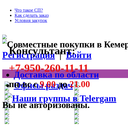
Что такое СП?
Как сделать заказ
Условия закупок
Консультант:
Регистрация
|
Войти
+7-950-260-11-11
Доставка по области
пн-вс с
9.00
до
21.00
Офисы раздач
Вы не авторизованы.