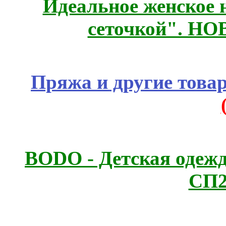
Идеальное женское н
сеточкой". Н
Пряжа и другие това
BODO - Детская одежд
СП2