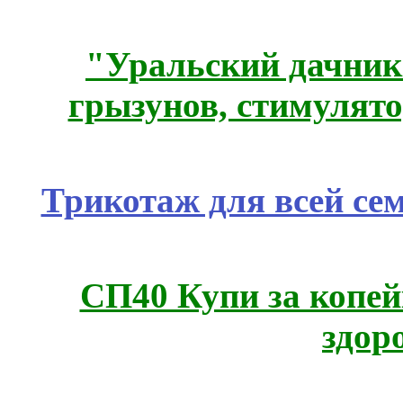
"Уральский дачник"
грызунов, стимулято
Трикотаж для всей се
СП40 Купи за копей
здор