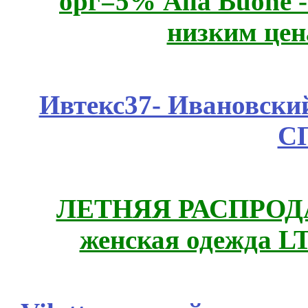
орг=5% Alla Buone -
низким цен
Ивтекс37- Ивановский
С
ЛЕТНЯЯ РАСПРОДА
женская одежда LT