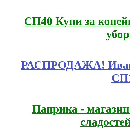
СП40 Купи за копей
убор
РАСПРОДАЖА! Ивано
СП
Паприка - магазин
сладосте