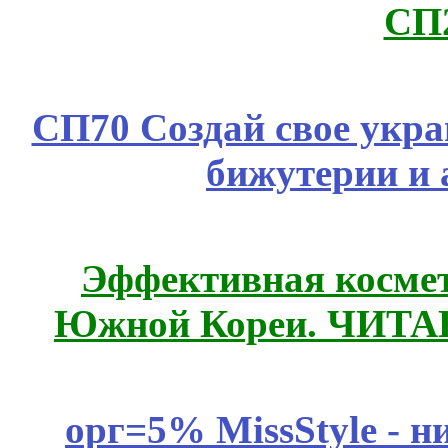
СП
СП70 Создай свое укра
бижутерии и 
Эффективная космет
Южной Кореи. ЧИТ
орг=5% MissStyle - н