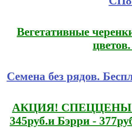
СП8
Вегетативные черенк
цветов
Семена без рядов. Бесп
АКЦИЯ! СПЕЦЦЕНЫ н
345руб.и Бэрри - 377руб