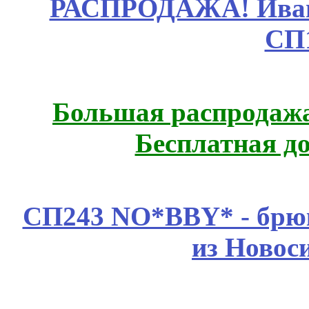
РАСПРОДАЖА! Ивано
СП
Большая распродажа
Бесплатная д
СП243 NO*BBY* - брюк
из Новос