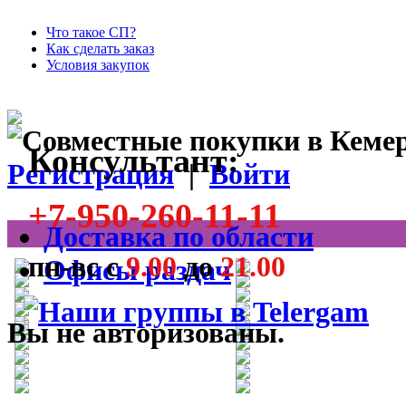
Что такое СП?
Как сделать заказ
Условия закупок
Консультант:
Регистрация
|
Войти
+7-950-260-11-11
Доставка по области
пн-вс с
9.00
до
21.00
Офисы раздач
Вы не авторизованы.