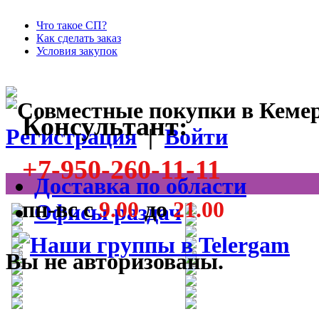
Что такое СП?
Как сделать заказ
Условия закупок
Консультант:
Регистрация
|
Войти
+7-950-260-11-11
Доставка по области
пн-вс с
9.00
до
21.00
Офисы раздач
Вы не авторизованы.