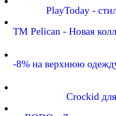
PlayToday - сти
ТМ Pelican - Новая кол
-8% на верхнюю одежду
Crockid дл