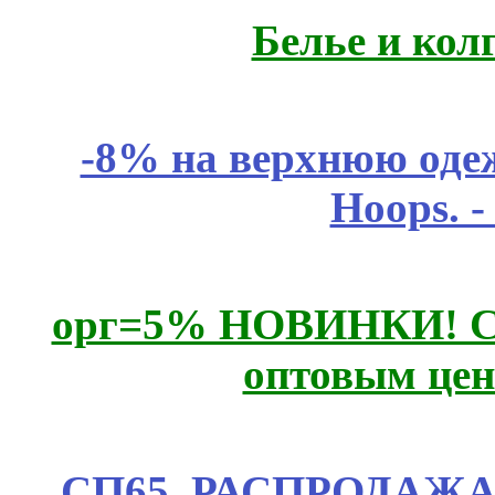
Белье и кол
-8% на верхнюю одеж
Hoops. 
орг=5% НОВИНКИ! CLE
оптовым цен
СП65. РАСПРОДАЖА! 