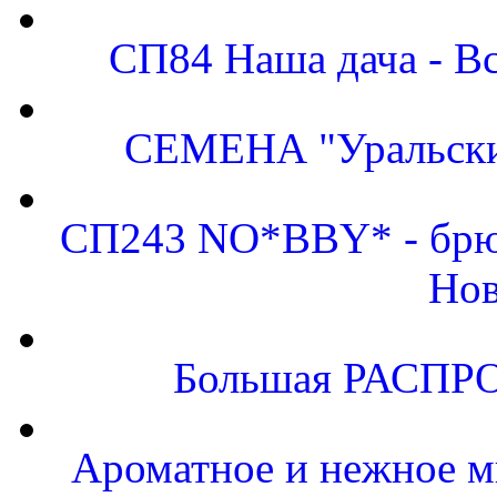
СП84 Наша дача - Вс
СЕМЕНА "Уральский
СП243 NO*BBY* - брюк
Нов
Большая РАСПРО
Ароматное и нежное м