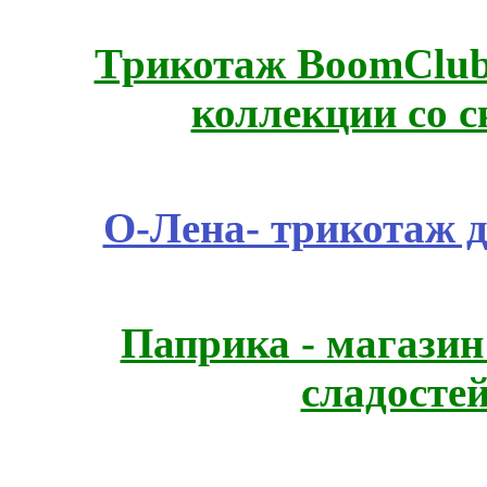
Трикотаж BoomClub
коллекции со с
О-Лена- трикотаж д
Паприка - магазин
сладосте