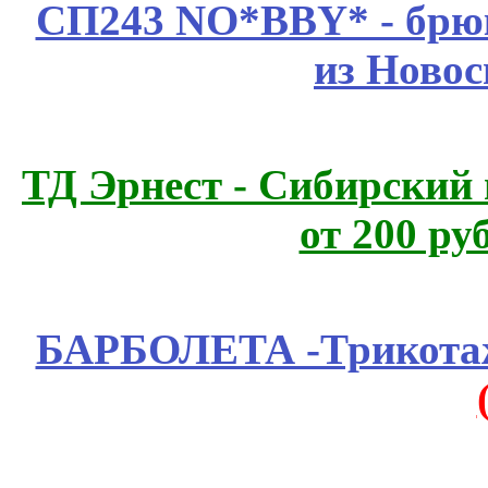
СП243 NO*BBY* - брюк
из Новос
ТД Эрнест - Сибирский
от 200 ру
БАРБОЛЕТА -Трикотаж