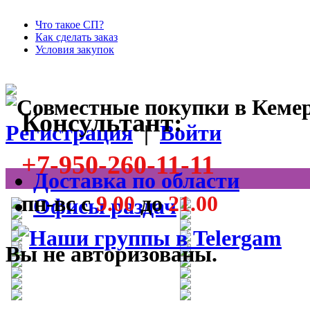
Что такое СП?
Как сделать заказ
Условия закупок
Консультант:
Регистрация
|
Войти
+7-950-260-11-11
Доставка по области
пн-вс с
9.00
до
21.00
Офисы раздач
Вы не авторизованы.