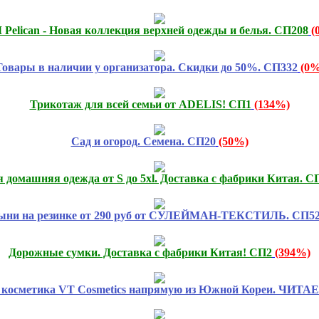
 Pelican - Новая коллекция верхней одежды и белья. СП208
(
Товары в наличии у организатора. Скидки до 50%. СП332
(0%
Трикотаж для всей семьи от ADELIS! СП1
(134%)
Сад и огород. Семена. СП20
(50%)
 домашняя одежда от S до 5xl. Доставка с фабрики Китая. С
ыни на резинке от 290 руб от СУЛЕЙМАН-ТЕКСТИЛЬ. СП5
Дорожные сумки. Доставка с фабрики Китая! СП2
(394%)
я косметика VT Cosmetics напрямую из Южной Кореи. ЧИ