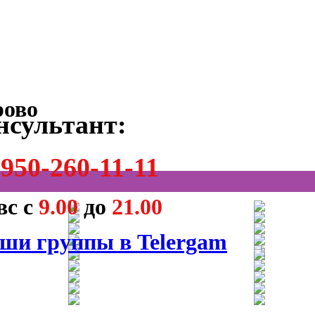
нсультант:
950-260-11-11
вс с
9.00
до
21.00