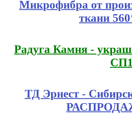
Микрофибра от прои
ткани 56
Радуга Камня - украш
СП1
ТД Эрнест - Сибирс
РАСПРОДАЖ