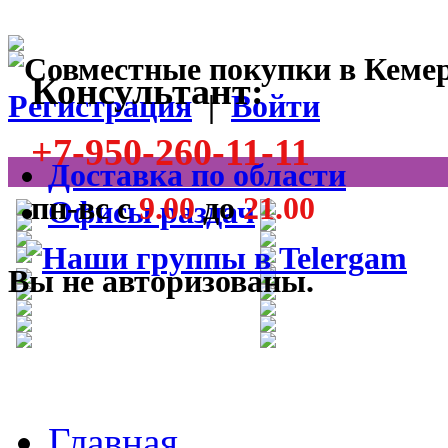
Консультант:
Регистрация
|
Войти
+7-950-260-11-11
Доставка по области
пн-вс с
9.00
до
21.00
Офисы раздач
Вы не авторизованы.
Главная