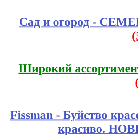
Сад и огород - СЕМ
Широкий ассортимент
Fissmаn - Буйство крас
красиво. НО