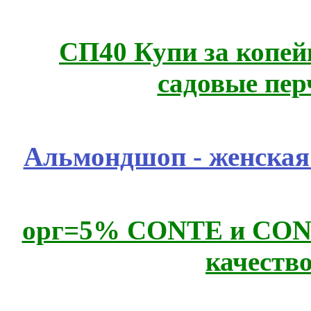
СП40 Купи за копей
садовые пер
Альмондшоп - женская
орг=5% CONTE и CONTE
качеств