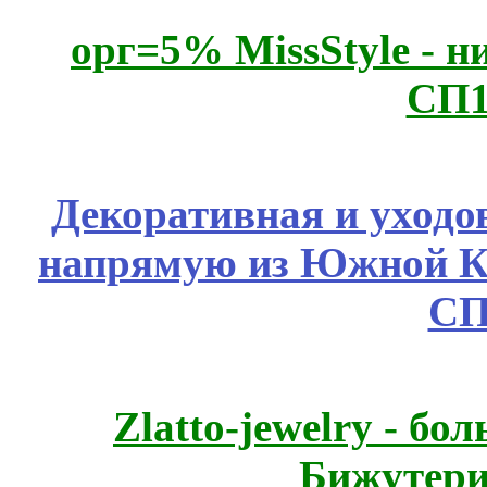
орг=5% MissStyle - н
СП1
Декоративная и уходо
напрямую из Южной 
СП
Zlatto-jewelry - 
Бижутери