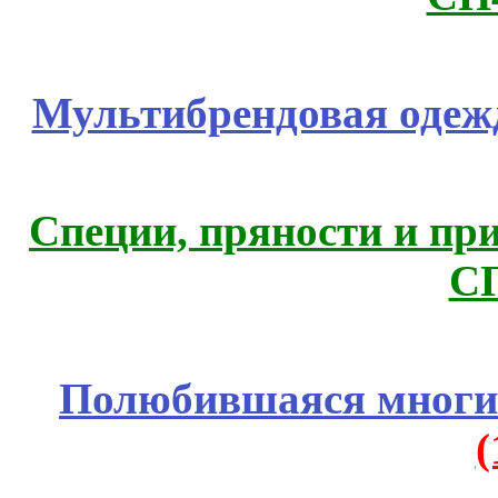
Мультибрендовая одежд
Специи, пряности и пр
С
Полюбившаяся многим