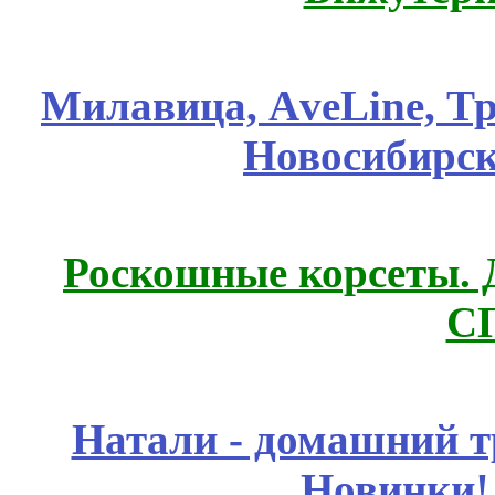
Милавица, АveLine, Тр
Новосибирск
Роскошные корсеты. 
С
Натали - домашний т
Новинки!