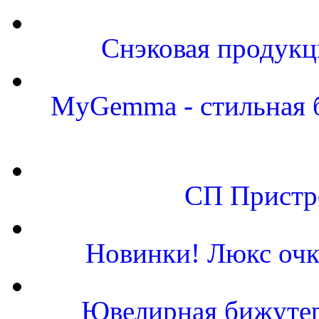
Снэковая продукц
MyGemma - стильная б
СП Пристро
Новинки! Люкс очк
Ювелирная бижутер