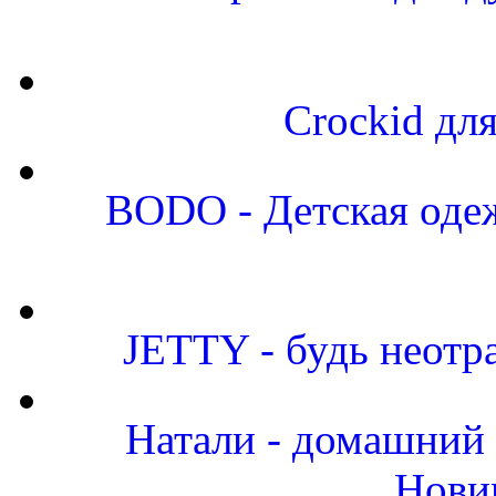
Crockid дл
BODO - Детская одеж
JETTY - будь неот
Натали - домашний 
Нови