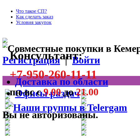
Что такое СП?
Как сделать заказ
Условия закупок
Консультант:
Регистрация
|
Войти
+7-950-260-11-11
Доставка по области
пн-вс с
9.00
до
21.00
Офисы раздач
Вы не авторизованы.