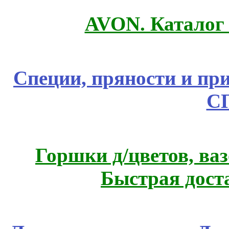
AVON. Каталог
Специи, пряности и пр
С
Горшки д/цветов, ва
Быстрая дост