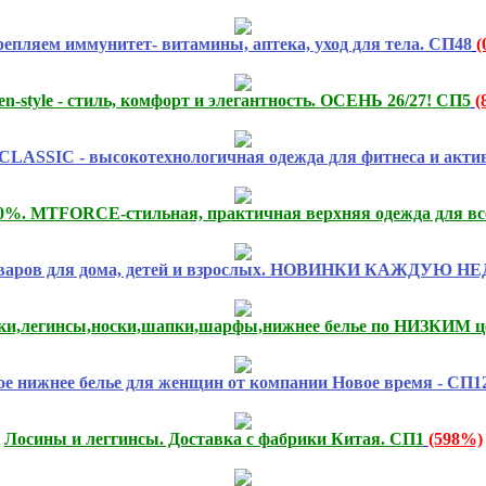
епляем иммунитет- витамины, аптека, уход для тела. СП48
(
n-style - стиль, комфорт и элегантность. ОСЕНЬ 26/27! СП5
(
SIC - высокотехнологичная одежда для фитнеса и активн
80%. MTFORCE-стильная, практичная верхняя одежда для вс
оваров для дома, детей и взрослых. НОВИНКИ КАЖДУЮ Н
тки,легинсы,носки,шапки,шарфы,нижнее белье по НИЗКИМ ц
е нижнее белье для женщин от компании Новое время - СП1
Лосины и леггинсы. Доставка с фабрики Китая. СП1
(598%)