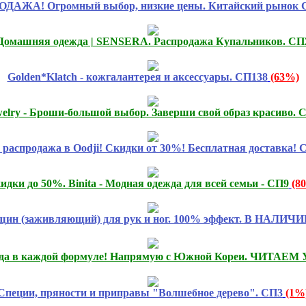
ДАЖА! Огромный выбор, низкие цены. Китайский рынок С
 Домашняя одежда | SENSERA. Распродажа Купальников. СП
Golden*Klatch - кожгалантерея и аксессуары. СП138
(63%)
ewelry - Броши-большой выбор. Заверши свой образ красиво. 
распродажа в Oodji! Скидки от 30%! Бесплатная доставка! 
идки до 50%. Binita - Модная одежда для всей семьи - СП9
(8
ещин (заживляющий) для рук и ног. 100% эффект. В НАЛИЧИИ
ода в каждой формуле! Напрямую с Южной Кореи. ЧИТАЕ
Специи, пряности и приправы "Волшебное дерево". СП3
(1%