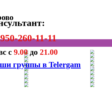
нсультант:
950-260-11-11
вс с
9.00
до
21.00