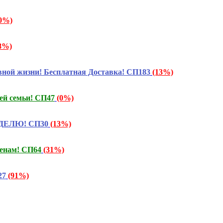
0%)
8%)
ой жизни! Бесплатная Доставка! СП183
(13%)
ей семьи! СП47
(0%)
ЕДЕЛЮ! СП30
(13%)
енам! СП64
(31%)
27
(91%)