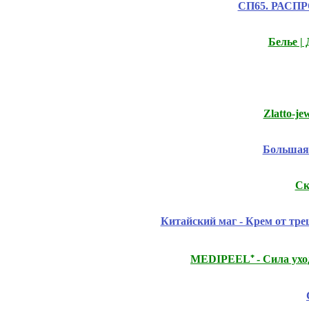
СП65. РАСПРО
Белье |
Zlatto-j
Большая 
Ск
Китайский маг - Крем от тр
MEDIPEEL⁺ - Сила ух