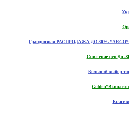
Укр
Ope
Грандиозная РАСПРОДАЖА ДО 80%. *ARGO*CLAS
Снижение цен До -
Большой выбор т
Golden*Bi-колго
Красиво