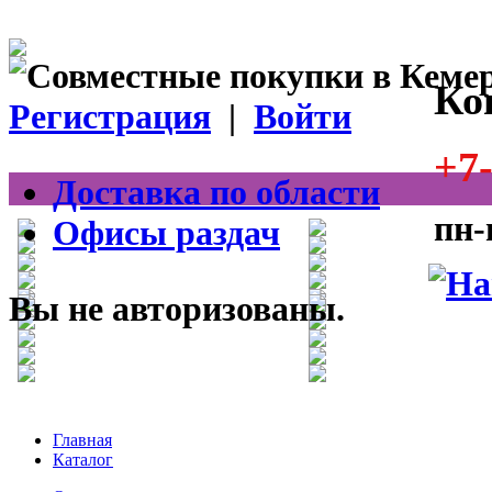
Ко
Регистрация
|
Войти
+7-
Доставка по области
пн-
Офисы раздач
Вы не авторизованы.
Главная
Каталог