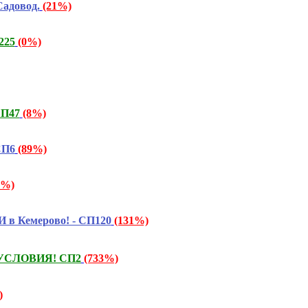
адовод.
(21%)
225
(0%)
СП47
(8%)
СП6
(89%)
0%)
 в Кемерово! - СП120
(131%)
М УСЛОВИЯ! СП2
(733%)
)