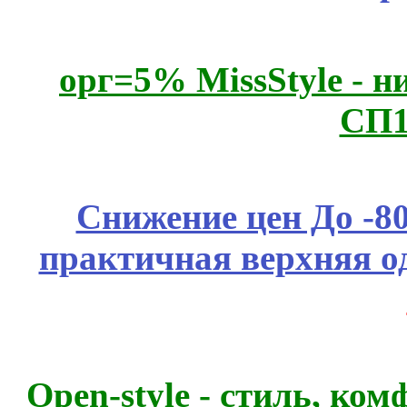
орг=5% MissStyle - н
СП1
Снижение цен До -
практичная верхняя о
Open-style - стиль, ко