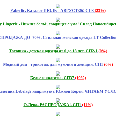
Faberlic. Каталог ИЮЛЬ - АВГУСТ/26! СП3
(23%)
ty Lingerie - Нижнее бельё, сводящее с ума! Склад Новосибирс
РОДАЖА ДО -70%. Стильная женская одежда LT Collectio
Тотошка - детская одежда от 0 до 18 лет. СП2-1
(0%)
Модный дом - трикотаж для мужчин и женщин. СП1
(0%)
Белье и колготы. СП37
(19%)
сметика Lebelage напрямую с Южной Кореи. ЧИТАЕМ УСЛ
О-Лена- РАСПРОДАЖА!. СП1
(11%)