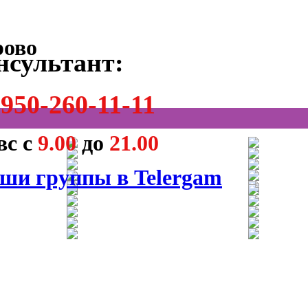
нсультант:
950-260-11-11
вс с
9.00
до
21.00