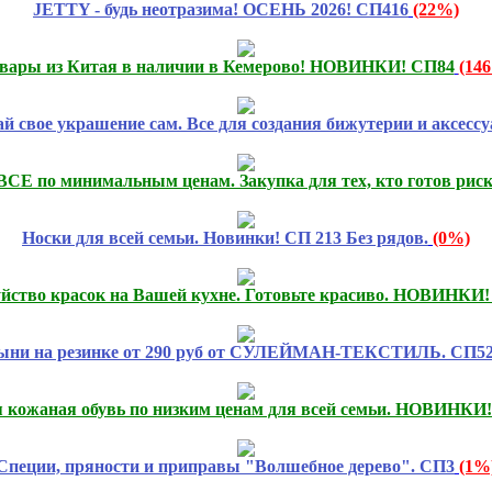
JETTY - будь неотразима! ОСЕНЬ 2026! СП416
(22%)
вары из Китая в наличии в Кемерово! НОВИНКИ! СП84
(14
й свое украшение сам. Все для создания бижутерии и аксессу
 ВСЕ по минимальным ценам. Закупка для тех, кто готов р
Носки для всей семьи. Новинки! СП 213 Без рядов.
(0%)
Буйство красок на Вашей кухне. Готовьте красиво. НОВИНКИ
ыни на резинке от 290 руб от СУЛЕЙМАН-ТЕКСТИЛЬ. СП5
я кожаная обувь по низким ценам для всей семьи. НОВИНКИ
Специи, пряности и приправы "Волшебное дерево". СП3
(1%