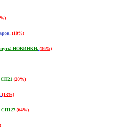
6%)
аров.
(18%)
искнуть! НОВИНКИ.
(36%)
! СП21
(20%)
2
(13%)
! СП127
(64%)
)