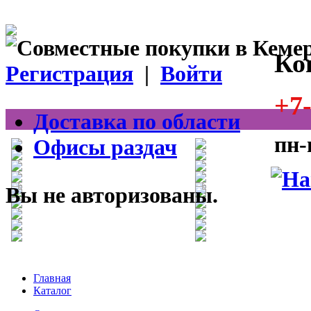
Ко
Регистрация
|
Войти
+7-
Доставка по области
пн-
Офисы раздач
Вы не авторизованы.
Главная
Каталог