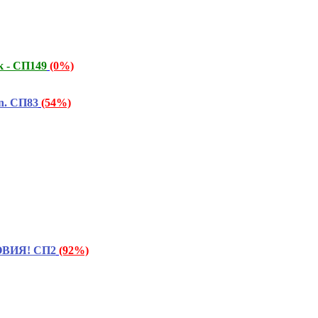
к - СП149
(0%)
n. СП83
(54%)
ОВИЯ! СП2
(92%)