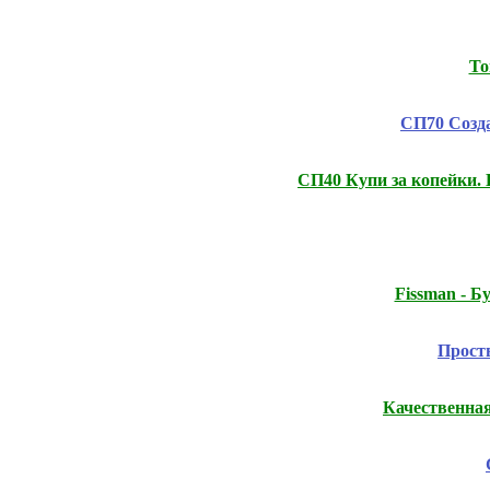
То
СП70 Созда
СП40 Купи за копейки.
Fissmаn - 
Прост
Качественна