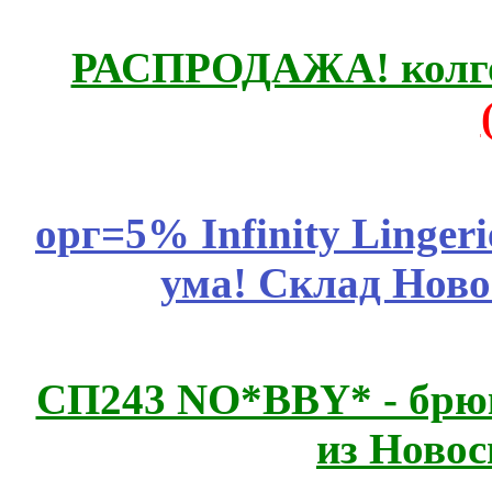
РАСПРОДАЖА! колгот
орг=5% Infinity Lingeri
ума! Склад Ново
СП243 NO*BBY* - брюк
из Новос