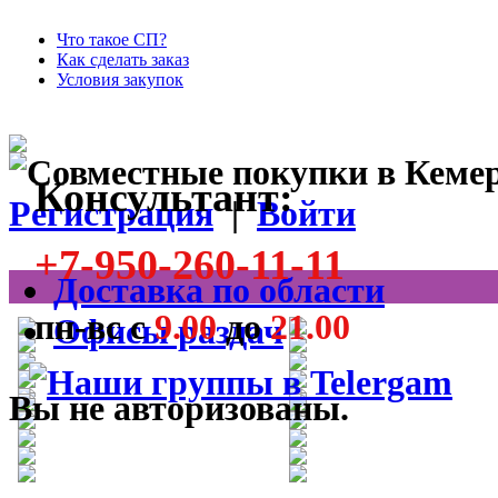
Что такое СП?
Как сделать заказ
Условия закупок
Консультант:
Регистрация
|
Войти
+7-950-260-11-11
Доставка по области
пн-вс с
9.00
до
21.00
Офисы раздач
Вы не авторизованы.