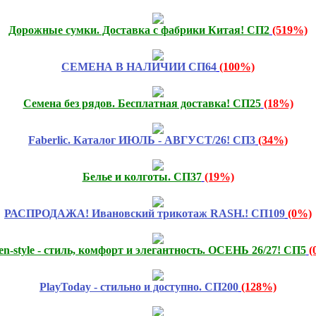
Дорожные сумки. Доставка с фабрики Китая! СП2
(519%)
СЕМЕНА В НАЛИЧИИ СП64
(100%)
Семена без рядов. Бесплатная доставка! СП25
(18%)
Faberlic. Каталог ИЮЛЬ - АВГУСТ/26! СП3
(34%)
Белье и колготы. СП37
(19%)
РАСПРОДАЖА! Ивановский трикотаж RASH.! СП109
(0%)
n-style - стиль, комфорт и элегантность. ОСЕНЬ 26/27! СП5
(
PlayToday - стильно и доступно. СП200
(128%)