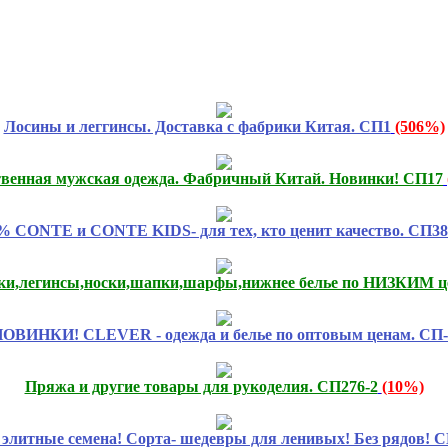
Лосины и леггинсы. Доставка с фабрики Китая. СП1
(506%)
твенная мужская одежда. Фабричный Китай. Новинки! СП17
% CONTE и CONTE KIDS- для тех, кто ценит качество. СП38
тки,легинсы,носки,шапки,шарфы,нижнее белье по НИЗКИМ ц
ОВИНКИ! CLEVER - одежда и белье по оптовым ценам. СП-
Пряжа и другие товары для рукоделия. СП276-2
(10%)
 элитные семена! Сорта- шедевры для ленивых! Без рядов! 