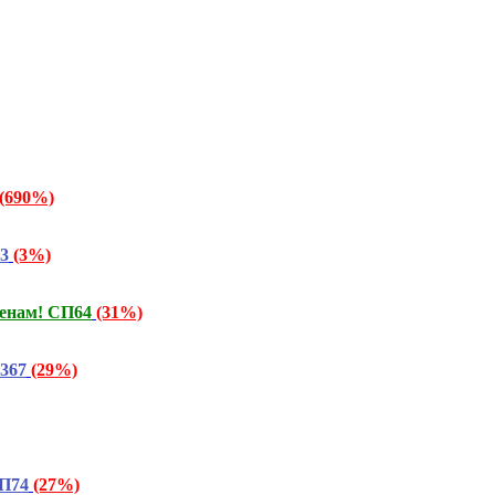
(690%)
3
(3%)
енам! СП64
(31%)
367
(29%)
СП74
(27%)