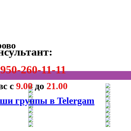
нсультант:
950-260-11-11
вс с
9.00
до
21.00