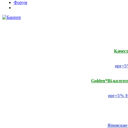
Форум
Качес
орг=5
Golden*Bi-колго
орг=5% Н
Японские