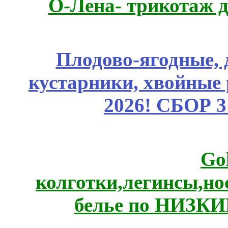
О-Лена- трикотаж д
Плодово-ягодные, 
кустарники, хвойные 
2026! СБОР 
Go
колготки,легинсы,н
белье по НИЗКИ