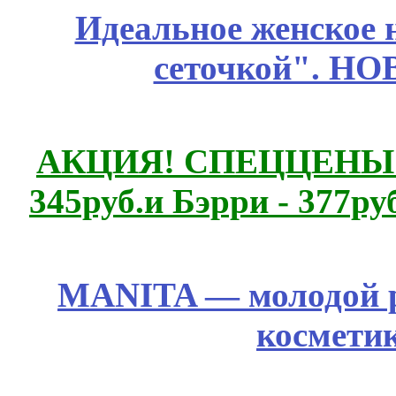
Идеальное женское н
сеточкой". Н
АКЦИЯ! СПЕЦЦЕНЫ н
345руб.и Бэрри - 377руб
MANITA — молодой р
космети