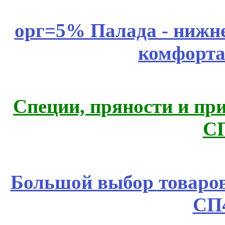
орг=5% Палада - нижне
комфорта
Специи, пряности и пр
С
Большой выбор товаров 
СП