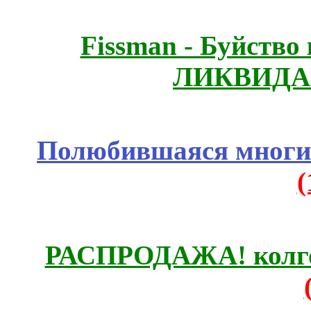
Fissmаn - Буйство
ЛИКВИДА
Полюбившаяся многим
РАСПРОДАЖА! колгот