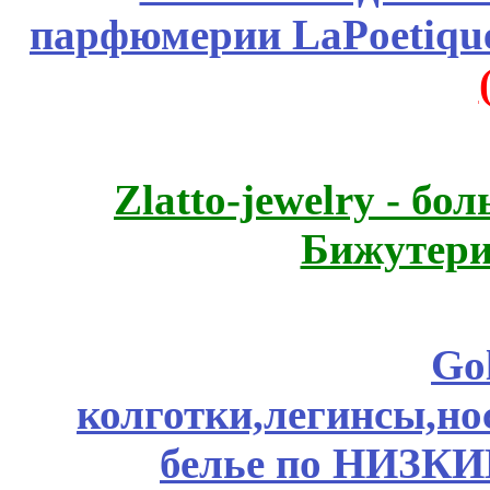
парфюмерии LaPoetique
Zlatto-jewelry - 
Бижутери
Go
колготки,легинсы,н
белье по НИЗКИ