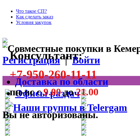
Что такое СП?
Как сделать заказ
Условия закупок
Консультант:
Регистрация
|
Войти
+7-950-260-11-11
Доставка по области
пн-вс с
9.00
до
21.00
Офисы раздач
Вы не авторизованы.