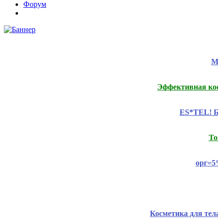
Форум
М
Эффективная ко
ES*TEL! Б
То
орг=5
Косметика для тел