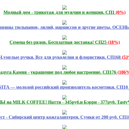
Модный дом - трикотаж для мужчин и женщин. СП1
(0%)
овицы тюльпанов, лилий, нарциссов и другие цветы. ОСЕНЬ 
Семена без рядов. Бесплатная доставка! СП25
(18%)
.умелые ручки. Все для рукоделия и флористики. СП168
(53
адуга Камня - украшение под любое настроение. СП176
(106
TA — молодой российский производитель косметики. СП10
 MILK COFFEE! Натти - 345руб.и Бэрри - 377руб. Tasty*c
ст - Сибирский центр кожгалантереи. Сумки от 200 руб. СП1