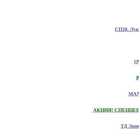
СП20. Лук
ОЧ
Р
MANI
АКЦИЯ! СПЕЦЦЕНЫ на
ТД Эрне