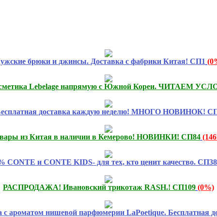
ужские брюки и джинсы. Доставка с фабрики Китая! СП1
(0
сметика Lebelage напрямую с Южной Кореи. ЧИТАЕМ УСЛ
есплатная доставка каждую неделю! МНОГО НОВИНОК! СП
вары из Китая в наличии в Кемерово! НОВИНКИ! СП84
(14
% CONTE и CONTE KIDS- для тех, кто ценит качество. СП38
РАСПРОДАЖА! Ивановский трикотаж RASH.! СП109
(0%)
а с ароматом нишевой парфюмерии LaPoetique. Бесплатная д