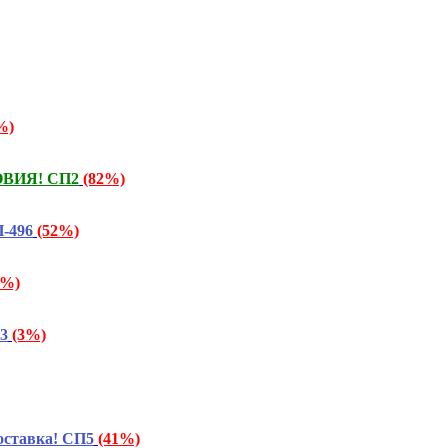
%)
ОВИЯ! СП2
(82%)
-496
(52%)
6%)
3
(3%)
оставка! СП5
(41%)