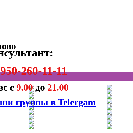
нсультант:
950-260-11-11
вс с
9.00
до
21.00