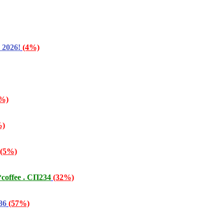
2026!
(4%)
%)
%)
(5%)
offee . СП234
(32%)
86
(57%)