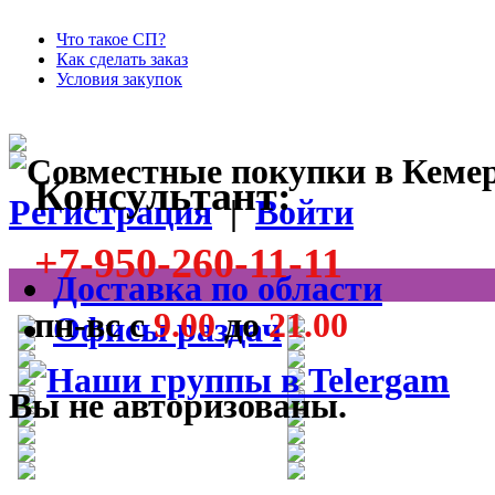
Что такое СП?
Как сделать заказ
Условия закупок
Консультант:
Регистрация
|
Войти
+7-950-260-11-11
Доставка по области
пн-вс с
9.00
до
21.00
Офисы раздач
Вы не авторизованы.