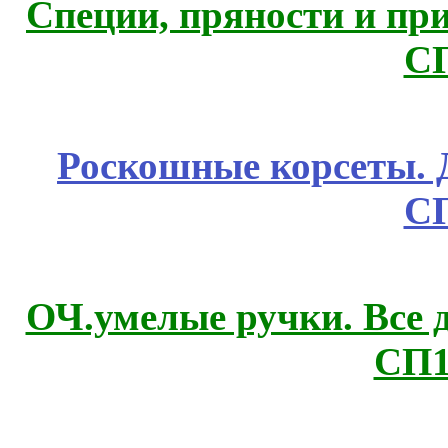
Специи, пряности и пр
С
Роскошные корсеты. 
С
ОЧ.умелые ручки. Все 
СП1