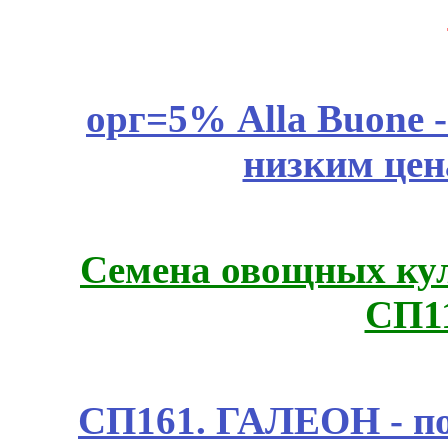
орг=5% Alla Buone -
низким цен
Семена овощных куль
СП1
СП161. ГАЛЕОН - п