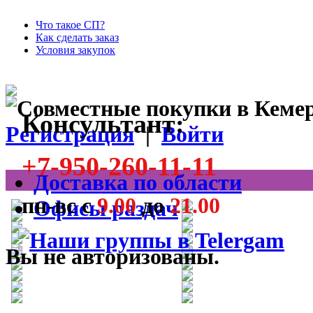
Что такое СП?
Как сделать заказ
Условия закупок
Консультант:
Регистрация
|
Войти
+7-950-260-11-11
Доставка по области
пн-вс с
9.00
до
21.00
Офисы раздач
Вы не авторизованы.