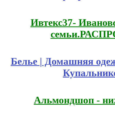
Ивтекс37- Иванов
семьи.РАСП
Белье | Домашняя оде
Купальник
Альмондшоп - ни