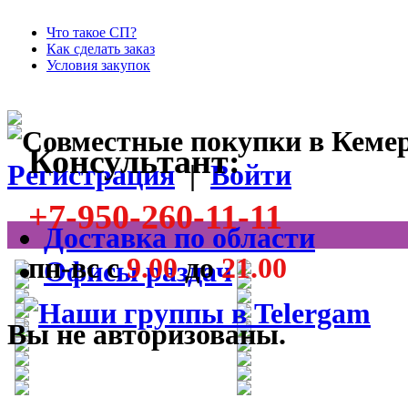
Что такое СП?
Как сделать заказ
Условия закупок
Консультант:
Регистрация
|
Войти
+7-950-260-11-11
Доставка по области
пн-вс с
9.00
до
21.00
Офисы раздач
Вы не авторизованы.