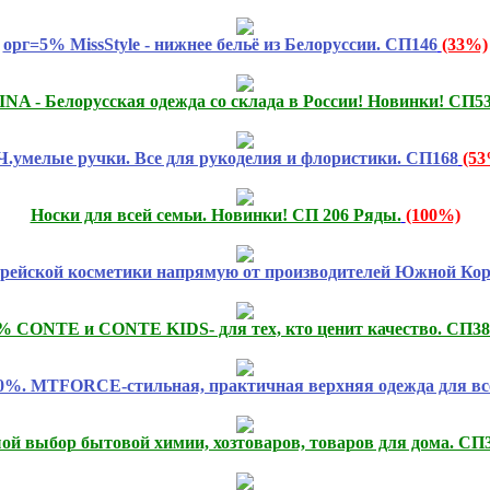
орг=5% MissStyle - нижнее бельё из Белоруссии. СП146
(33%)
NA - Белорусская одежда со склада в России! Новинки! СП5
.умелые ручки. Все для рукоделия и флористики. СП168
(53
Носки для всей семьи. Новинки! СП 206 Ряды.
(100%)
орейской косметики напрямую от производителей Южной
% CONTE и CONTE KIDS- для тех, кто ценит качество. СП38
80%. MTFORCE-стильная, практичная верхняя одежда для вс
й выбор бытовой химии, хозтоваров, товаров для дома. СП