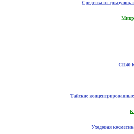
Средства от грызунов, 
Микро
СП40 К
Тайские концентрированные 
К
Уходовая космети