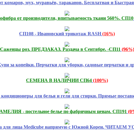
от комаров, мух, муравьёв, тараканов. Бесплатная и Быстрая
фибра от производителя, впитываемость ткани 560%. СП10
СП108 - Ивановский трикотаж RASH
(16%)
Саженцы роз. ПРЕДЗАКАЗ. Раздача в Сентябре. -СП11
(96%
упи за копейки. Перчатки для уборки, садовые перчатки и др
СЕМЕНА В НАЛИЧИИ СП64
(100%)
кондиционеры для белья и гели для стирки. Прямые поставк
АМЕЛИЯ - постельное белье по фабричным ценам. СП191
(0
ка для лица Medicube напрямую с Южной Кореи. ЧИТАЕМ 