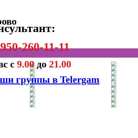
нсультант:
950-260-11-11
вс с
9.00
до
21.00