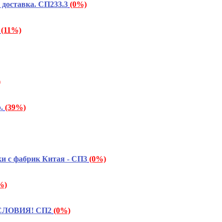
 доставка. СП233.3
(0%)
(11%)
)
.
(39%)
и с фабрик Китая - СП3
(0%)
%)
УСЛОВИЯ! СП2
(0%)