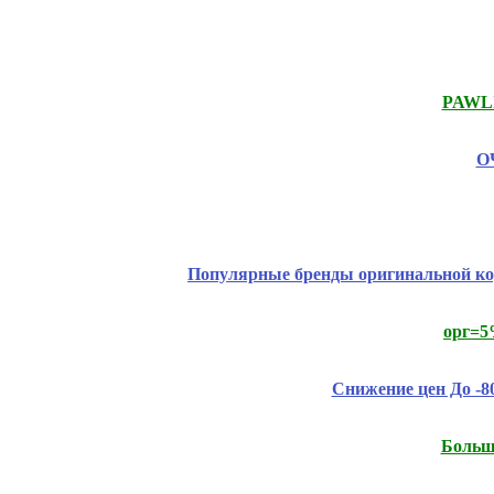
PAWLI
ОЧ
Популярные бренды оригинальной к
орг=5
Снижение цен До -
Большо