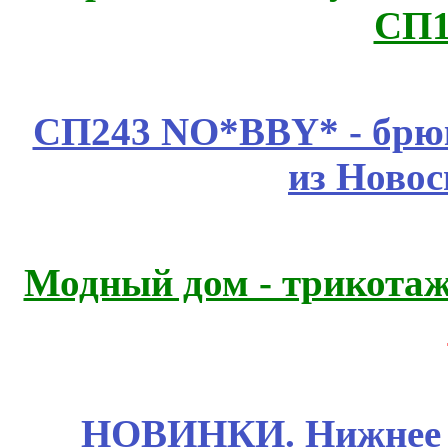
СП1
СП243 NO*BBY* - брюк
из Новос
Модный дом - трикота
НОВИНКИ. Нижнее б