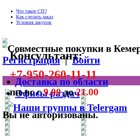
Что такое СП?
Как сделать заказ
Условия закупок
Консультант:
Регистрация
|
Войти
+7-950-260-11-11
Доставка по области
пн-вс с
9.00
до
21.00
Офисы раздач
Вы не авторизованы.