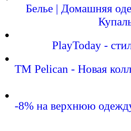
Белье | Домашняя од
Купал
PlayToday - сти
ТМ Pelican - Новая кол
-8% на верхнюю одежду