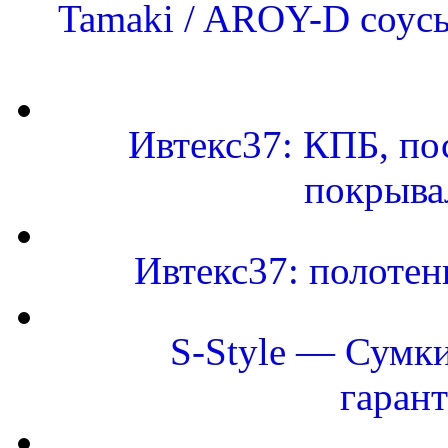
Tamaki / AROY-D соусы
Ивтекс37: КПБ, по
покрыва
Ивтекс37: полоте
S-Style — Сумки
гаран