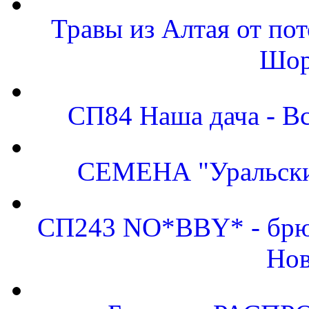
Травы из Алтая от по
Шор
СП84 Наша дача - Вс
СЕМЕНА "Уральский
СП243 NO*BBY* - брюк
Нов