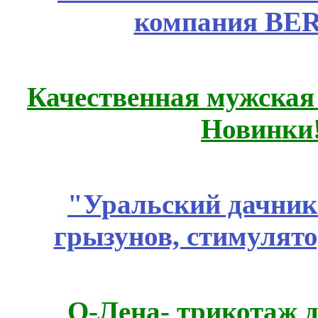
компания BE
Качественная мужская
Новинки
"Уральский дачник"
грызунов, стимулято
О-Лена- трикотаж д