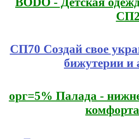
BODO - Детская одежд
СП2
СП70 Создай свое укра
бижутерии и 
орг=5% Палада - нижне
комфорта