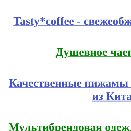
Tasty*coffee - свежео
Душевное чае
Качественные пижамы 
из Кит
Мультибрендовая одежд