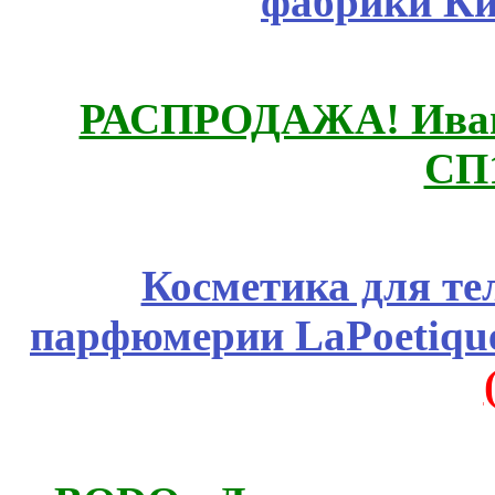
фабрики Ки
РАСПРОДАЖА! Ивано
СП
Косметика для те
парфюмерии LaPoetique