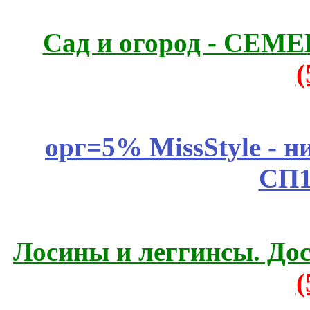
Сад и огород - СЕМ
орг=5% MissStyle - н
СП1
Лосины и леггинсы. До