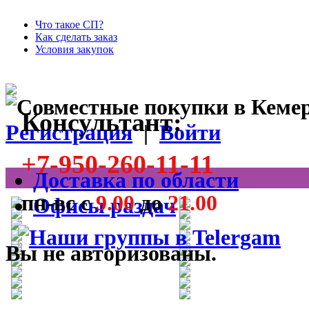
Что такое СП?
Как сделать заказ
Условия закупок
Консультант:
Регистрация
|
Войти
+7-950-260-11-11
Доставка по области
пн-вс с
9.00
до
21.00
Офисы раздач
Вы не авторизованы.