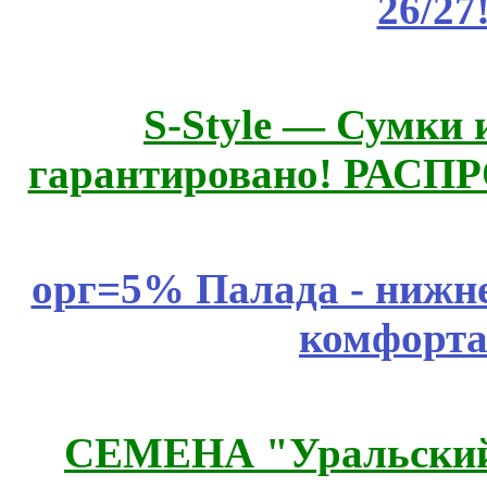
26/27
S-Style — Сумки 
гарантировано! РАСП
орг=5% Палада - нижне
комфорта
СЕМЕНА "Уральский 