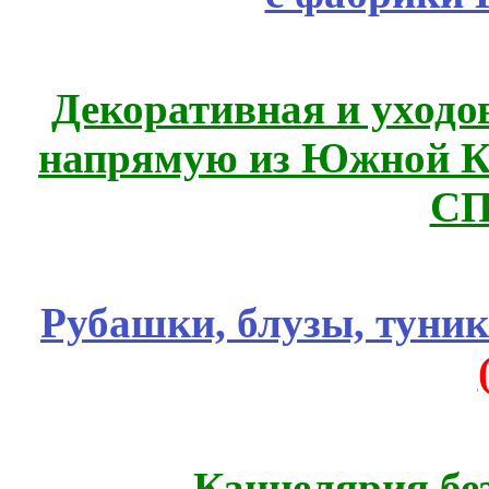
Декоративная и уходо
напрямую из Южной 
СП
Рубашки, блузы, туни
Канцелярия бе