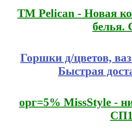
ТМ Pelican - Новая к
белья.
Горшки д/цветов, ва
Быстрая дост
орг=5% MissStyle - н
СП1