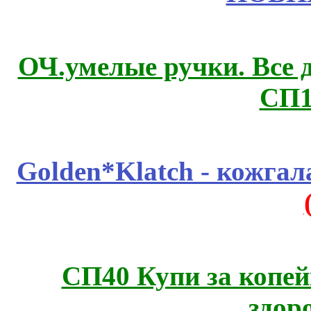
ОЧ.умелые ручки. Все 
СП1
Golden*Klatch - кожгал
СП40 Купи за копей
здор