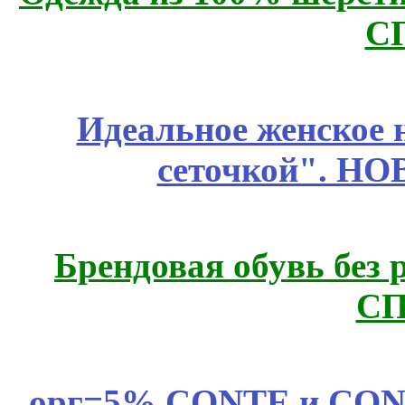
С
Идеальное женское н
сеточкой". Н
Брендовая обувь без 
СП
орг=5% CONTE и CONTE