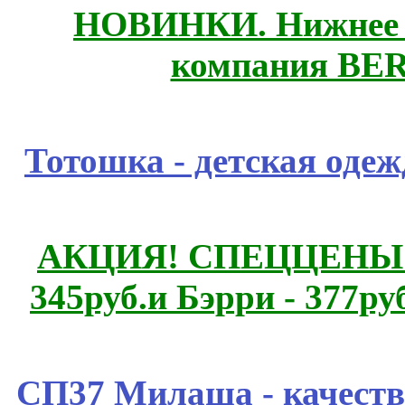
НОВИНКИ. Нижнее б
компания BE
Тотошка - детская одежд
АКЦИЯ! СПЕЦЦЕНЫ н
345руб.и Бэрри - 377руб
СП37 Милаша - качеств