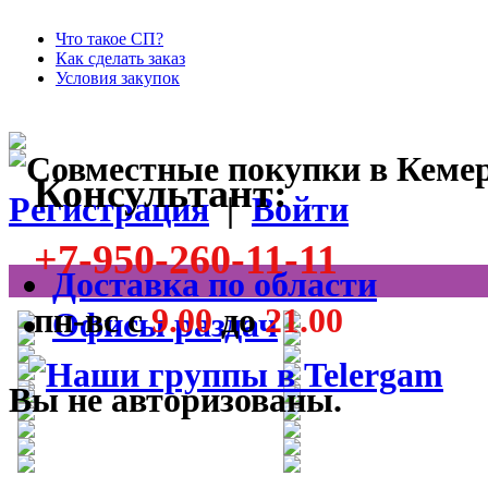
Что такое СП?
Как сделать заказ
Условия закупок
Консультант:
Регистрация
|
Войти
+7-950-260-11-11
Доставка по области
пн-вс с
9.00
до
21.00
Офисы раздач
Вы не авторизованы.