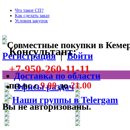
Что такое СП?
Как сделать заказ
Условия закупок
Консультант:
Регистрация
|
Войти
+7-950-260-11-11
Доставка по области
пн-вс с
9.00
до
21.00
Офисы раздач
Вы не авторизованы.