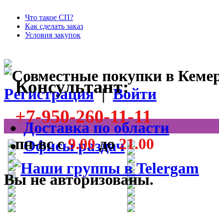
Что такое СП?
Как сделать заказ
Условия закупок
Консультант:
Регистрация
|
Войти
+7-950-260-11-11
Доставка по области
пн-вс с
9.00
до
21.00
Офисы раздач
Вы не авторизованы.