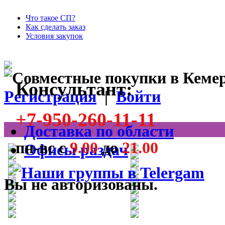
Что такое СП?
Как сделать заказ
Условия закупок
Консультант:
Регистрация
|
Войти
+7-950-260-11-11
Доставка по области
пн-вс с
9.00
до
21.00
Офисы раздач
Вы не авторизованы.