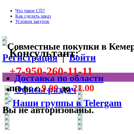
Что такое СП?
Как сделать заказ
Условия закупок
Консультант:
Регистрация
|
Войти
+7-950-260-11-11
Доставка по области
пн-вс с
9.00
до
21.00
Офисы раздач
Вы не авторизованы.