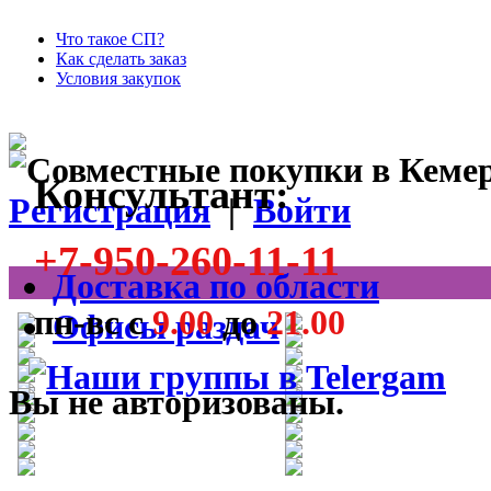
Что такое СП?
Как сделать заказ
Условия закупок
Консультант:
Регистрация
|
Войти
+7-950-260-11-11
Доставка по области
пн-вс с
9.00
до
21.00
Офисы раздач
Вы не авторизованы.